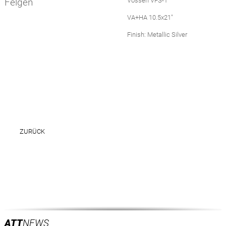
Felgen
Vossen VFS-1
VA+HA 10.5x21"
Finish: Metallic Silver
ZURÜCK
ATT
NEWS