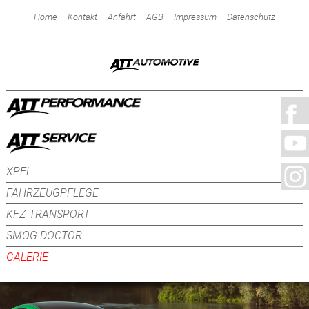
Home
Kontakt
Anfahrt
AGB
Impressum
Datenschutz
XPEL
FAHRZEUGPFLEGE
KFZ-TRANSPORT
SMOG DOCTOR
GALERIE