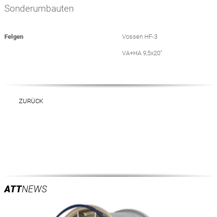
Sonderumbauten
Felgen
Vossen HF-3
VA+HA 9,5x20"
ZURÜCK
ATT
NEWS