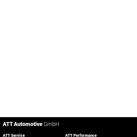
ATT Automotive
GmbH
ATT Service
ATT Performance