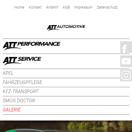
Home
Kontakt
Anfahrt
AGB
Impressum
Datenschutz
XPEL
FAHRZEUGPFLEGE
KFZ-TRANSPORT
SMOG DOCTOR
GALERIE