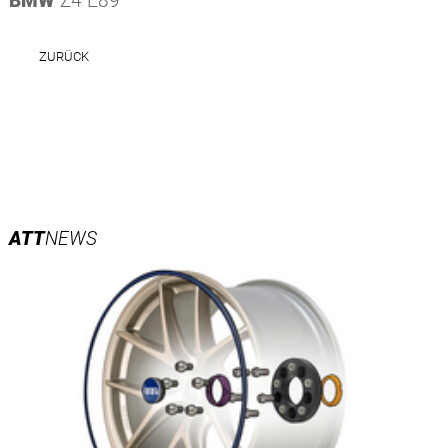
BMW
Z4 E89
ZURÜCK
ATT
NEWS