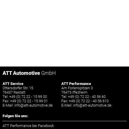
ATT Automotive
GmbH
ATT Service
ATT Performance
Ottersdorfer Str. 15
Am Forlenspitzen 3
76437 Rastatt
76473 Iffezheim
Tel: +49 (0) 72 22 - 15 99 00
Tel: +49 (0) 72 22 - 40 56 60
Fax: +49 (0) 72 22 - 15 99 01
Fax: +49 (0) 72 22 - 40 56 610
E-Mail:
info
@
att-automotive.de
E-Mail:
info
@
att-automotive.de
Folgen Sie uns:
ATT Performance bei Facebook