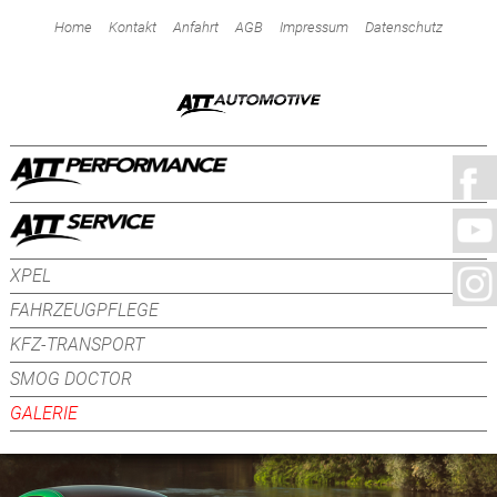
Home
Kontakt
Anfahrt
AGB
Impressum
Datenschutz
XPEL
FAHRZEUGPFLEGE
KFZ-TRANSPORT
SMOG DOCTOR
GALERIE