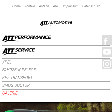
Home
Kontakt
Anfahrt
AGB
Impressum
Datenschutz
XPEL
FAHRZEUGPFLEGE
KFZ-TRANSPORT
SMOG DOCTOR
GALERIE