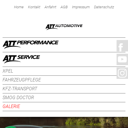
Home
Kontakt
Anfahrt
AGB
Impressum
Datenschutz
XPEL
FAHRZEUGPFLEGE
KFZ-TRANSPORT
SMOG DOCTOR
GALERIE