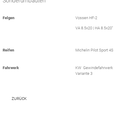
Sonderumbauten
Felgen
Vossen HF-2
VA 8.5x20 | HA 8.5x20"
Reifen
Michelin Pilot Sport 4S
Fahrwerk
KW Gewindefahrwerk
Variante 3
ZURÜCK