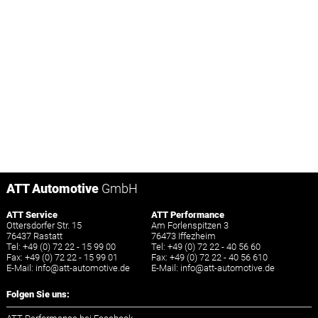
ATT Automotive
GmbH
ATT Service
ATT Performance
Ottersdorfer Str. 15
Am Forlenspitzen 3
76437 Rastatt
76473 Iffezheim
Tel: +49 (0) 72 22 - 15 99 00
Tel: +49 (0) 72 22 - 40 56 60
Fax: +49 (0) 72 22 - 15 99 01
Fax: +49 (0) 72 22 - 40 56 610
E-Mail:
info
@
att-automotive.de
E-Mail:
info
@
att-automotive.de
Folgen Sie uns: